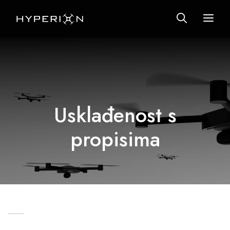
Preskoči
IZ
na
sadržaj
Usklađenost s
propisima