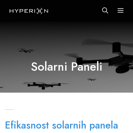
Preskoči
IZ
na
sadržaj
Solarni Paneli
Efikasnost solarnih panela