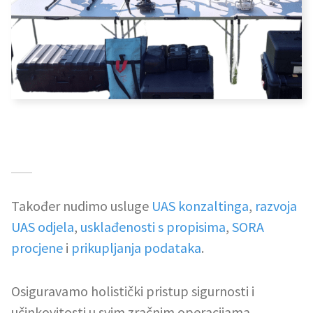
Također nudimo usluge
UAS konzaltinga
,
razvoja
UAS odjela
,
usklađenosti s propisima
,
SORA
procjene
i
prikupljanja podataka
.
Osiguravamo holistički pristup sigurnosti i
učinkovitosti u svim zračnim operacijama.