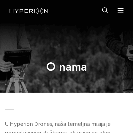
Preskoči
IZ
na
sadržaj
O nama
U Hyperion Drones, naša temeljna misija je
pomoći javnim službama, ali i svim ostalim,